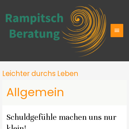
Leichter durchs Leben
Allgemein
Schuldgefühle machen uns nur
klein!